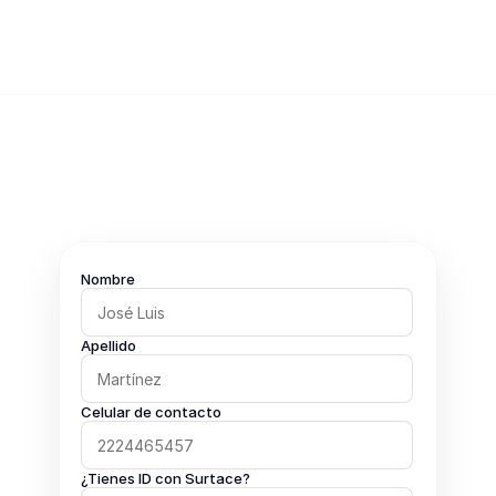
Propaga
te
da
crédito
para
surtir
tu
negocio
Surtace.
en
Nombre
Apellido
Celular de contacto
¿Tienes ID con
Surtace
?