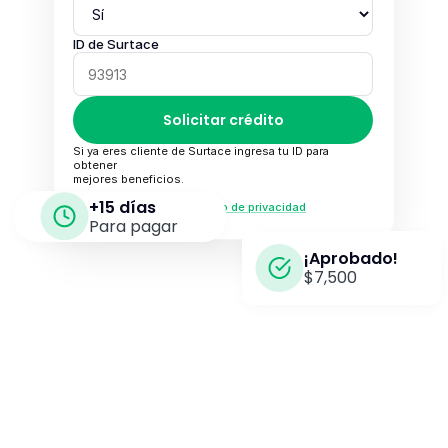
ID de
Surtace
Solicitar crédito
Si ya eres cliente de Surtace ingresa tu ID para 
obtener
mejores beneficios.
+15 días
Al continuar acepto el 
Aviso de privacidad
Para pagar
¡Aprobado!
$7,500