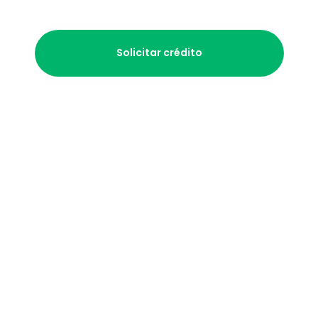
Atención humana personalizada
Te apoyamos por Whats App 24/7
Solicitar crédito
+18,000 negocios en 
México ya confían en 
Propaga