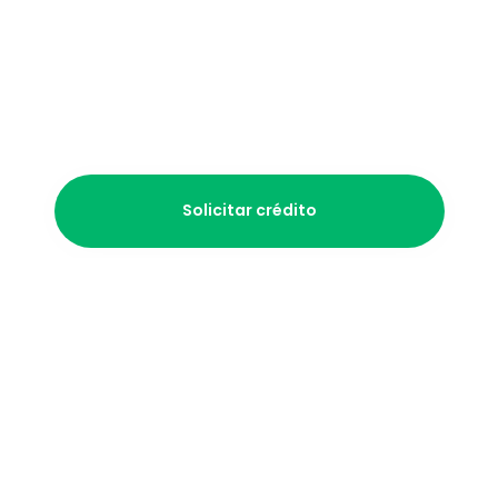
Propaga cambió mi negocio. 
Ahora genero $35,000 pesos 
extra cada mes.
Doña Lupita
Miscelánea Lupis
Solicitar crédito
¿Qué necesito para registrarme 
con Propaga?